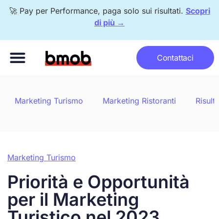
🚀 Pay per Performance, paga solo sui risultati.
Scopri
di più →
Metodo bomberr®
Pay per Performance
Con chi lavoriamo
Contattaci
Marketing Turismo
Marketing Ristoranti
Risulta
Marketing Turismo
Priorità e Opportunità
per il Marketing
Turistico nel 2023