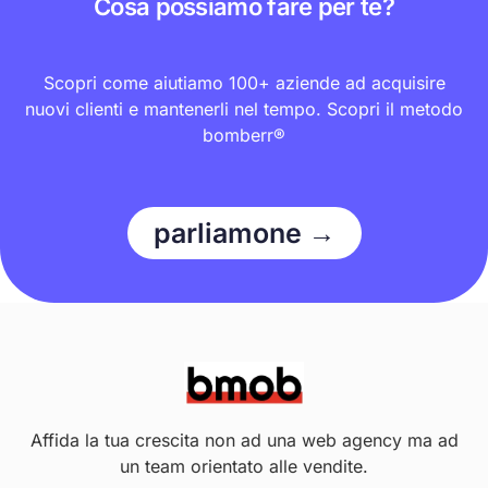
Cosa possiamo fare per te?
Scopri come aiutiamo 100+ aziende ad acquisire
nuovi clienti e mantenerli nel tempo. Scopri il metodo
bomberr®
parliamone →
Affida la tua crescita non ad una web agency ma ad
un team orientato alle vendite.