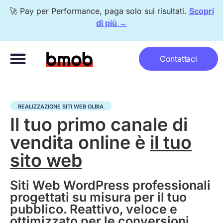
🚀 Pay per Performance, paga solo sui risultati.
Scopri
di più →
Metodo bomberr®
Pay per Performance
Con chi lavoriamo
Contattaci
REALIZZAZIONE SITI WEB OLBIA
Il tuo primo canale di
vendita online è
il tuo
sito web
Siti Web WordPress professionali
progettati su misura per il tuo
pubblico. Reattivo, veloce e
ottimizzato per le conversioni.