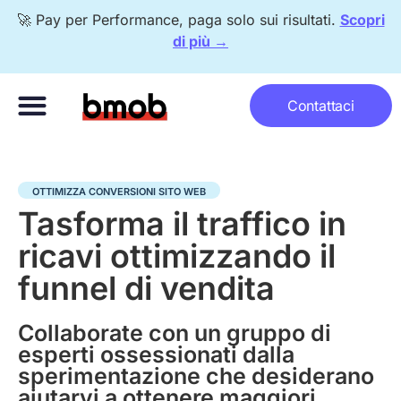
🚀 Pay per Performance, paga solo sui risultati.
Scopri
di più →
Metodo bomberr®
Pay per Performance
Con chi lavoriamo
Contattaci
OTTIMIZZA CONVERSIONI SITO WEB
Tasforma il traffico in
ricavi ottimizzando il
funnel di vendita
Collaborate con un gruppo di
esperti ossessionati dalla
sperimentazione che desiderano
aiutarvi a ottenere maggiori