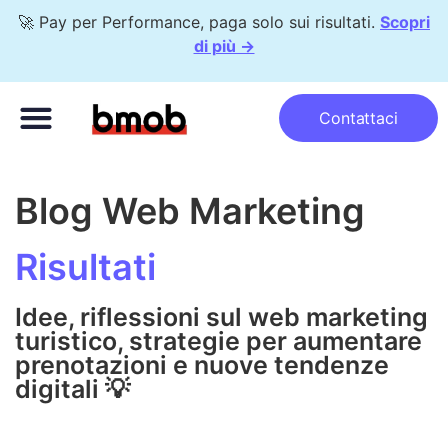
🚀 Pay per Performance, paga solo sui risultati.
Scopri
di più →
Metodo bomberr®
Pay per Performance
Con chi lavoriamo
Contattaci
Blog Web Marketing
Risultati
Idee, riflessioni sul web marketing
turistico, strategie per aumentare
prenotazioni e nuove tendenze
digitali 💡