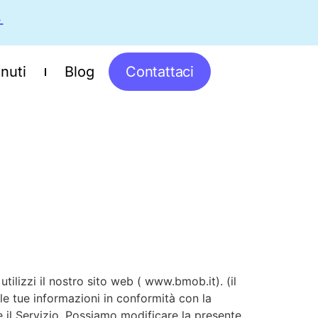
→
enuti
Blog
Contattaci
ilizzi il nostro sito web ( www.bmob.it). (il
elle tue informazioni in conformità con la
e il Servizio. Possiamo modificare la presente