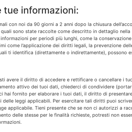
 tue informazioni:
li con noi da 90 giorni a 2 anni dopo la chiusura dell’accou
i quali sono state raccolte come descritto in dettaglio nell
nformazioni per periodi più lunghi, come la conservazione d
timi come l’applicazione dei diritti legali, la prevenzione de
ali ti identifica (direttamente o indirettamente), possono 
i avere il diritto di accedere e rettificare o cancellare i tu
tamento attivo dei tuoi dati, chiederci di condividere (portare
hai fornito per elaborare i tuoi dati, il diritto di presentare
 delle leggi applicabili. Per esercitare tali diritti puoi s
egge applicabile. Tieni presente che se non ci autorizzi a ra
ento delle stesse per le finalità richieste, potresti non esse
formazioni.