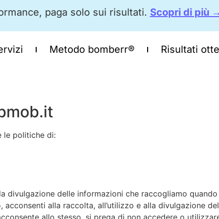
ormance, paga solo sui risultati.
Scopri di più 
ervizi
Metodo bomberr®
Risultati ott
bmob.it
le politiche di:
a divulgazione delle informazioni che raccogliamo quando ut
, acconsenti alla raccolta, all’utilizzo e alla divulgazione d
acconsente allo stesso, si prega di non accedere o utilizzar